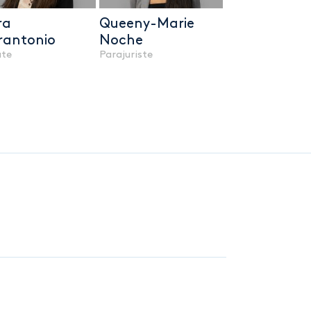
ra
Queeny-Marie
rantonio
Noche
ate
Parajuriste