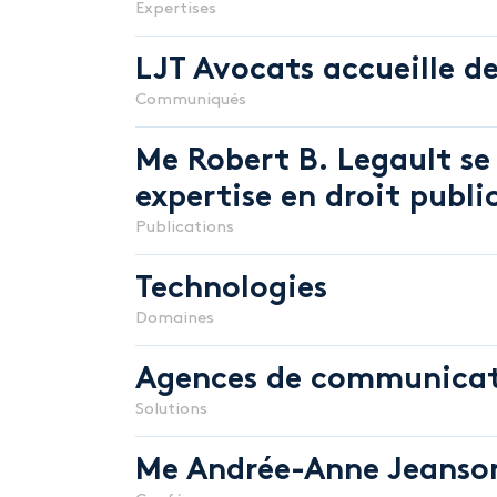
Expertises
LJT Avocats accueille de
Communiqués
Prenez la b
Me Robert B. Legault se 
expertise en droit publ
d’affaires
Publications
Technologies
Domaines
CONTACTER UN SPÉCIALISTE
Agences de communicati
Solutions
Me Andrée-Anne Jeanson