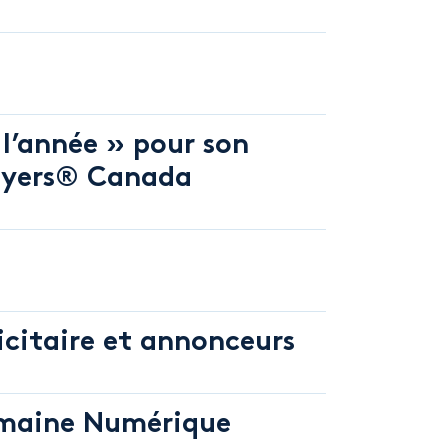
 l’année » pour son
awyers® Canada
citaire et annonceurs
emaine Numérique