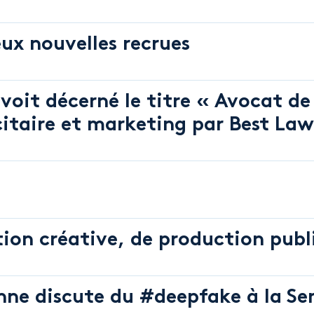
ux nouvelles recrues
onne décision
voit décerné le titre « Avocat de
icitaire et marketing par Best L
on créative, de production publi
ne discute du #deepfake à la S