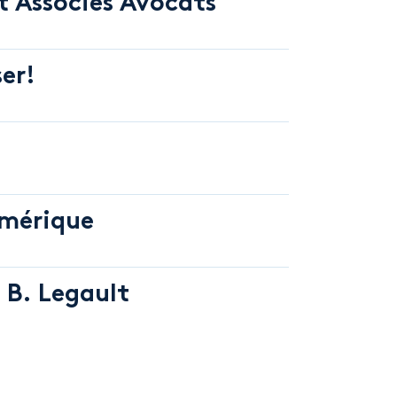
et Associés Avocats
er!
umérique
 B. Legault