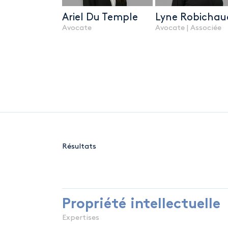
Ariel Du Temple
Lyne Robichau
Avocate
Avocate | Associée
Résultats
Propriété
intellectuelle
Expertises