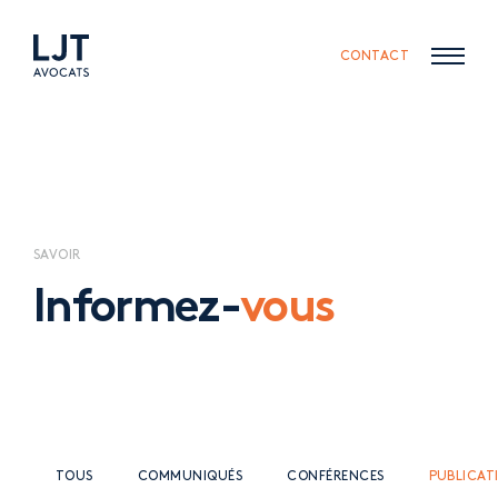
Skip
Skip
to
to
content
navigation
CONTACT
SAVOIR
Informez-
vous
TOUS
COMMUNIQUÉS
CONFÉRENCES
PUBLICAT