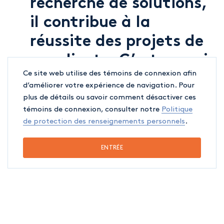
recherche de solutions,
il contribue à la
réussite des projets de
ses clients. C’est ce qui
Ce site web utilise des témoins de connexion afin
le motive.
d’améliorer votre expérience de navigation. Pour
plus de détails ou savoir comment désactiver ces
témoins de connexion, consulter notre
Politique
explique Me Christian Joly, associé-
de protection des renseignements personnels
.
gestionnaire de LJT Avocats.
ENTRÉE
Félicitations Me Savoie!
À propos de LJT Avocats
LJT Avocats est un cabinet offrant une
vision légale, stratégique et intégrale,