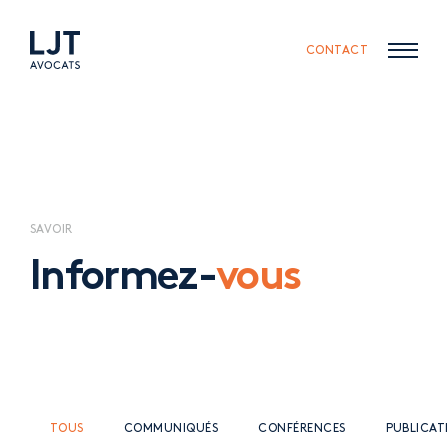
Skip
Skip
to
to
content
navigation
CONTACT
SAVOIR
Informez-
vous
TOUS
COMMUNIQUÉS
CONFÉRENCES
PUBLICAT