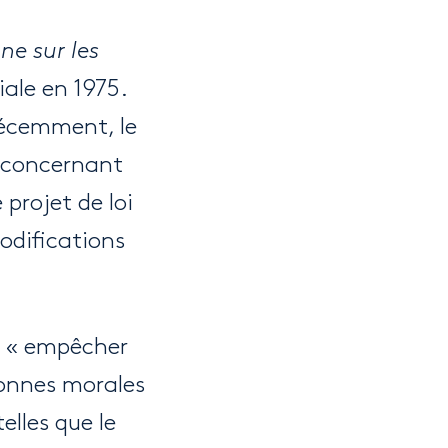
ne sur les
iale en 1975.
récemment, le
A concernant
 projet de loi
odifications
it « empêcher
rsonnes morales
telles que le