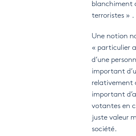
blanchiment d
terroristes » .
Une notion nou
« particulier
d’une personn
important d’un
relativement
important d’a
votantes en ci
juste valeur 
société.