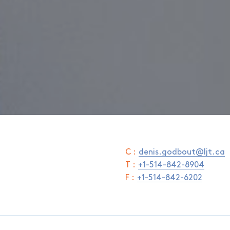
C :
denis.godbout@ljt.ca
T :
+1-514-842-8904
F :
+1-514-842-6202