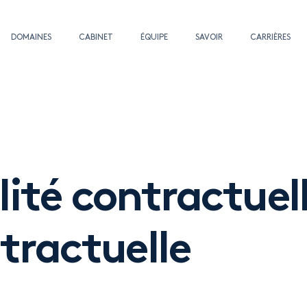
DOMAINES
CABINET
ÉQUIPE
SAVOIR
CARRIÈRES
ité contractuel
tractuelle