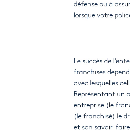
défense ou à assum
lorsque votre polic
Le succès de l’ent
franchisés dépend 
avec lesquelles cel
Représentant un a
entreprise (le fra
(le franchisé) le d
et son savoir-fair