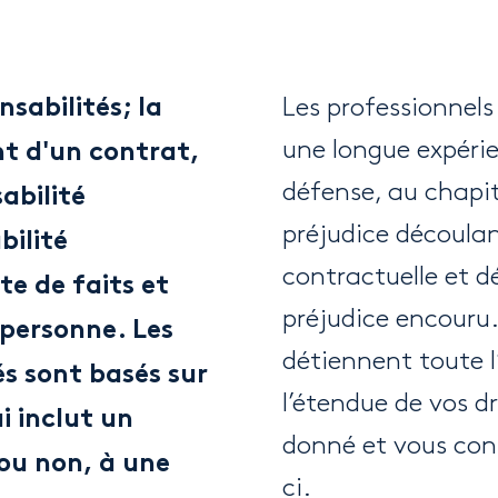
Les professionnels
nsabilités; la
une longue expéri
nt d'un contrat,
défense, au chapi
abilité
préjudice découlan
bilité
contractuelle et dé
te de faits et
préjudice encouru.
 personne. Les
détiennent toute l
és sont basés sur
l’étendue de vos d
i inclut un
donné et vous cons
ou non, à une
ci.