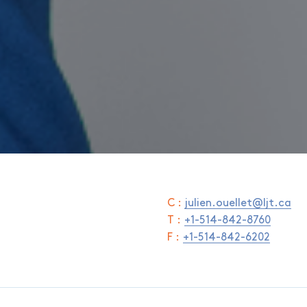
C :
julien.ouellet@ljt.ca
T :
+1-514-842-8760
F :
+1-514-842-6202