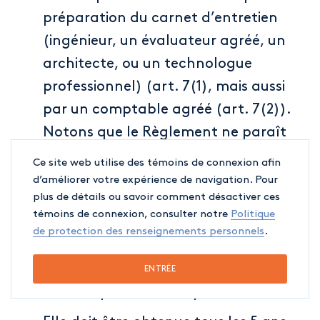
préparation du carnet d’entretien
(ingénieur, un évaluateur agréé, un
architecte, ou un technologue
professionnel) (art. 7(1), mais aussi
par un comptable agréé (art. 7(2)).
Notons que le Règlement ne paraît
pas exiger du comptable agréé que «
Ce site web utilise des témoins de connexion afin
ses activités professionnelles
d’améliorer votre expérience de navigation. Pour
plus de détails ou savoir comment désactiver ces
concernent principalement la
témoins de connexion, consulter notre
Politique
gestion, la construction, la
de protection des renseignements personnels
.
rénovation ou l’inspection
immobilière », mais seulement qu’il
ENTRÉE
soit indépendant du Syndicat visé;