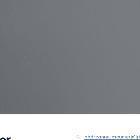
C :
andreanne.meunier@lj